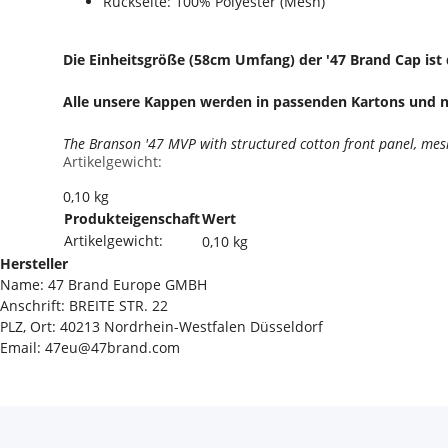
Rückseite: 100% Polyester (Mesh)
Die Einheitsgröße (58cm Umfang) der '47 Brand Cap ist
Alle unsere Kappen werden in passenden Kartons und ni
The Branson '47 MVP with structured cotton front panel, mes
Artikelgewicht:
0,10
kg
Produkteigenschaft
Wert
Artikelgewicht:
0,10
kg
Hersteller
Name: 47 Brand Europe GMBH
Anschrift: BREITE STR. 22
PLZ, Ort: 40213 Nordrhein-Westfalen Düsseldorf
Email: 47eu@47brand.com