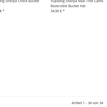
ng Sherpa Check Bucket
Yupoong Sherpa Real Tree Camo
Reversible Bucket Hat
 €
*
34,90 €
*
Artikel 1 - 34 von 34