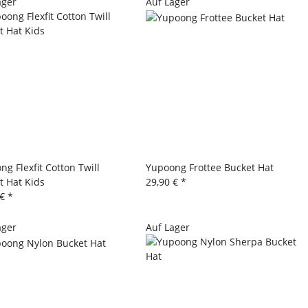
ager
Auf Lager
g Flexfit Cotton Twill
Yupoong Frottee Bucket Hat
t Hat Kids
29,90 €
*
 €
*
ager
Auf Lager