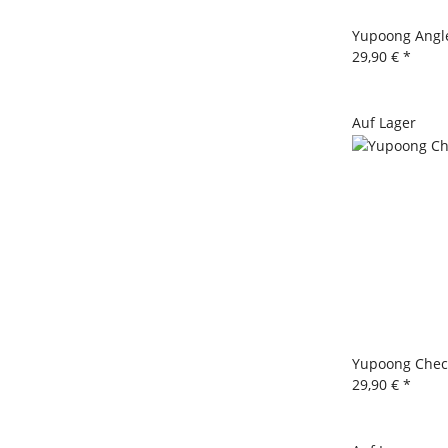
Yupoong Angl
29,90 €
*
Auf Lager
Yupoong Chec
29,90 €
*