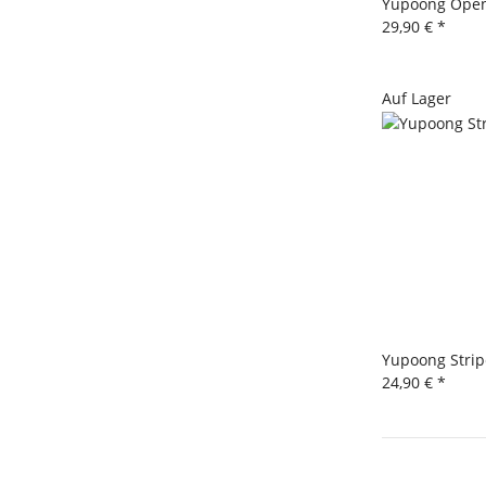
Yupoong Open
29,90 €
*
Auf Lager
Yupoong Strip
24,90 €
*