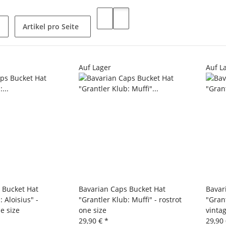
Artikel pro Seite
Auf Lager
Auf L
 Bucket Hat
Bavarian Caps Bucket Hat
Bavar
 Aloisius" -
"Grantler Klub: Muffi" - rostrot
"Gran
e size
one size
vinta
29,90 €
*
29,90