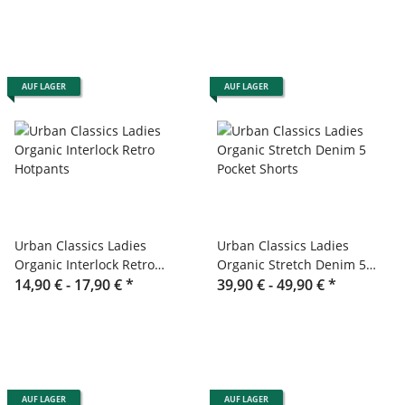
AUF LAGER
AUF LAGER
Urban Classics Ladies
Urban Classics Ladies
Organic Interlock Retro
Organic Stretch Denim 5
Hotpants
14,90 € -
17,90 €
*
Pocket Shorts
39,90 € -
49,90 €
*
AUF LAGER
AUF LAGER