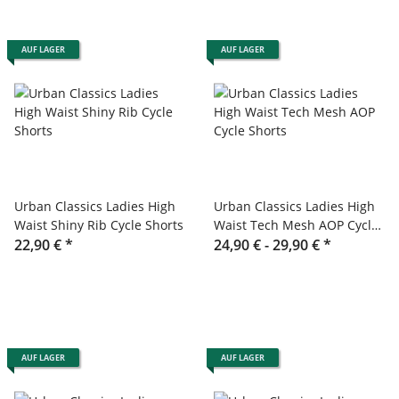
AUF LAGER
AUF LAGER
Urban Classics Ladies High
Urban Classics Ladies High
Waist Shiny Rib Cycle Shorts
Waist Tech Mesh AOP Cycle
22,90 €
*
Shorts
24,90 € -
29,90 €
*
AUF LAGER
AUF LAGER