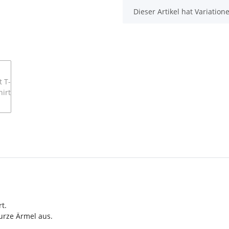
x
Dieser Artikel hat Variatio
t.
urze Ärmel aus.