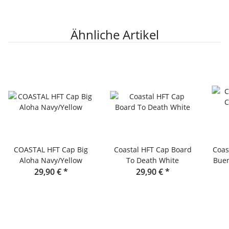
Ähnliche Artikel
COASTAL HFT Cap Big
Coastal HFT Cap Board
Coas
Aloha Navy/Yellow
To Death White
Buen
29,90 €
*
29,90 €
*