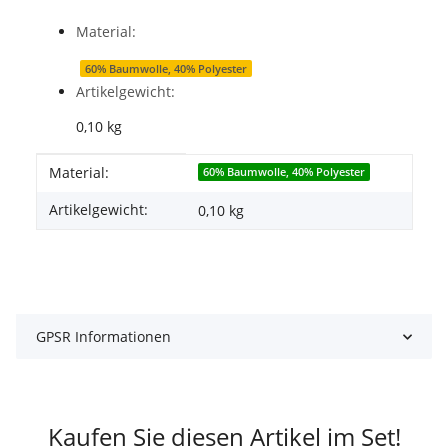
Material:
60% Baumwolle, 40% Polyester
Artikelgewicht:
0,10
kg
Produkteigenschaft
Wert
Material:
60% Baumwolle, 40% Polyester
Artikelgewicht:
0,10
kg
GPSR Informationen
Kaufen Sie diesen Artikel im Set!