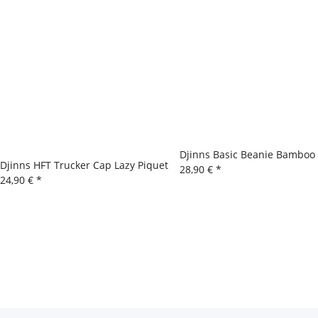
Djinns Basic Beanie Bamboo 
Djinns HFT Trucker Cap Lazy Piquet
28,90 €
*
24,90 €
*