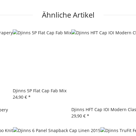
Ähnliche Artikel
Djinns 5P Flat Cap Fab Mix
24,90 €
*
Djinns HFT Cap IOI Modern Clas
pery
29,90 €
*