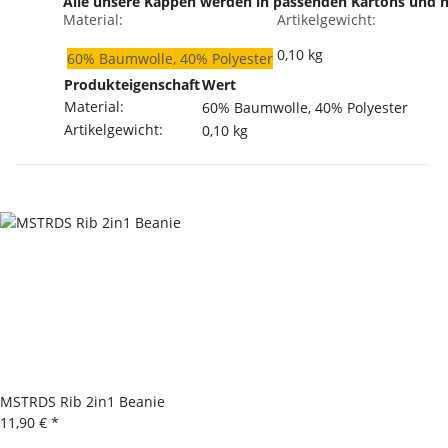
Alle unsere Kappen werden in passenden Kartons und ni
Material:
Artikelgewicht:
0,10
kg
60% Baumwolle, 40% Polyester
Produkteigenschaft
Wert
Material:
60% Baumwolle, 40% Polyester
Artikelgewicht:
0,10
kg
MSTRDS Rib 2in1 Beanie
11,90 €
*