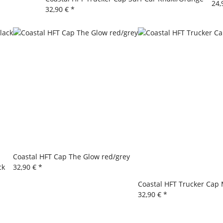
24,
32,90 €
*
Coastal HFT Cap The Glow red/grey
ck
32,90 €
*
Coastal HFT Trucker Cap
32,90 €
*