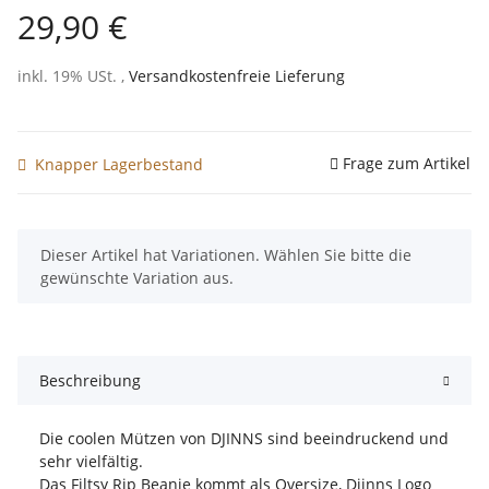
29,90 €
inkl. 19% USt. ,
Versandkostenfreie Lieferung
Frage zum Artikel
Knapper Lagerbestand
x
Dieser Artikel hat Variationen. Wählen Sie bitte die
gewünschte Variation aus.
Beschreibung
Die coolen Mützen von DJINNS sind beeindruckend und
sehr vielfältig.
Das Filtsy Rip Beanie kommt als Oversize, Djinns Logo