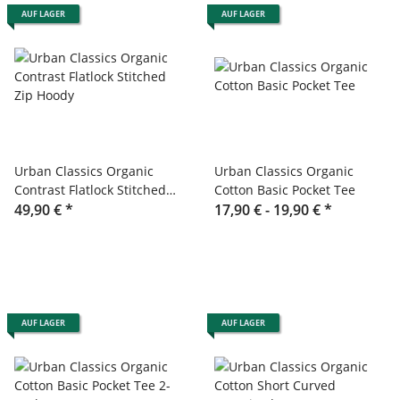
AUF LAGER
AUF LAGER
Urban Classics Organic
Urban Classics Organic
Contrast Flatlock Stitched
Cotton Basic Pocket Tee
Zip Hoody
49,90 €
*
17,90 € -
19,90 €
*
AUF LAGER
AUF LAGER