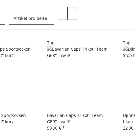
Artikel pro Seite
Top
Top
 Sportsocken
Bavarian Caps Trikot "Team
Djinn
t" kurz
GER" - weiß
black
59,90 €
*
22,90