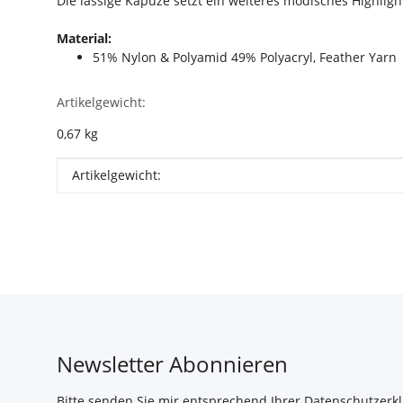
Die lässige Kapuze setzt ein weiteres modisches Highlig
Material:
51% Nylon & Polyamid 49% Polyacryl, Feather Yarn
Artikelgewicht:
0,67
kg
Produkteigenschaft
Wert
Artikelgewicht:
Newsletter Abonnieren
Bitte senden Sie mir entsprechend Ihrer
Datenschutzerk