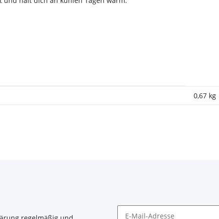
ht und hält dich an kühlen Tagen warm.
0,67
kg
lärung
regelmäßig und