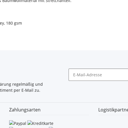
 Baumwollmaterial mit Stretchanteil.
sey, 180 gsm
lärung
regelmäßig und
timent per E-Mail zu.
Zahlungsarten
Logistikpartn