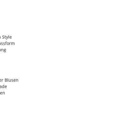
 Style
Passform
ung
er Blusen
nade
gen