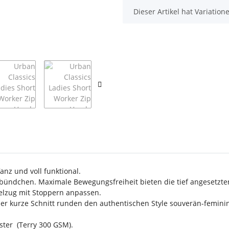
x
Dieser Artikel hat Variatio
anz und voll funktional.
bündchen. Maximale Bewegungsfreiheit bieten die tief angesetzte
elzug mit Stoppern anpassen.
er kurze Schnitt runden den authentischen Style souverän-feminin
ter (Terry 300 GSM).