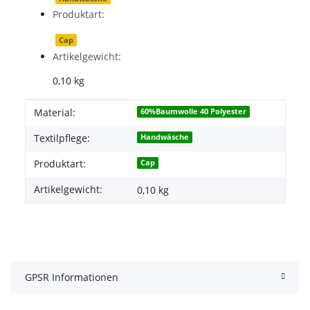
Produktart:
Cap
Artikelgewicht:
0,10
kg
Produkteigenschaft
Wert
Material:
60%Baumwolle 40 Polyester
Textilpflege:
Handwäsche
Produktart:
Cap
Artikelgewicht:
0,10
kg
GPSR Informationen