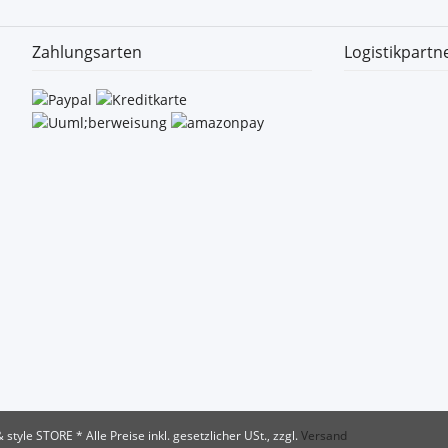
Zahlungsarten
Logistikpartn
& style STORE
* Alle Preise inkl. gesetzlicher USt., zzgl.
Versand