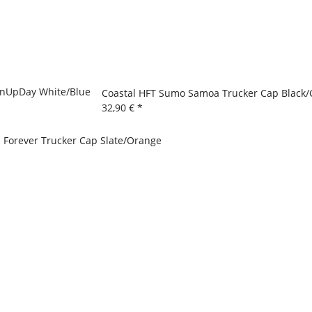
anUpDay White/Blue
Coastal HFT Sumo Samoa Trucker Cap Black/
32,90 €
*