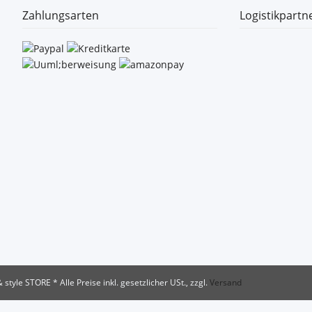
Zahlungsarten
Logistikpartn
& style STORE
* Alle Preise inkl. gesetzlicher USt., zzgl.
Versand