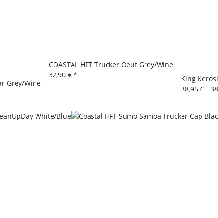
COASTAL HFT Trucker Oeuf Grey/Wine
32,90 €
*
King Keros
ar Grey/Wine
38,95 € -
38