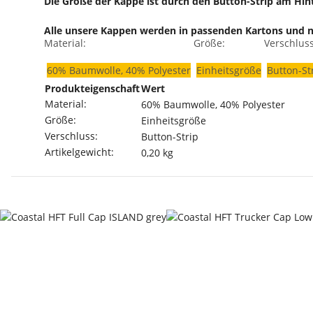
Die Größe der Kappe ist durch den Button-Strip am Hinte
Alle unsere Kappen werden in passenden Kartons und ni
Material:
Größe:
Verschluss
60% Baumwolle, 40% Polyester
Einheitsgröße
Button-St
Produkteigenschaft
Wert
Material:
60% Baumwolle, 40% Polyester
Größe:
Einheitsgröße
Verschluss:
Button-Strip
Artikelgewicht:
0,20
kg