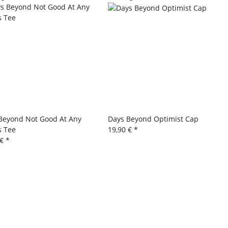
Beyond Not Good At Any
Days Beyond Optimist Cap
s Tee
19,90 €
*
 €
*