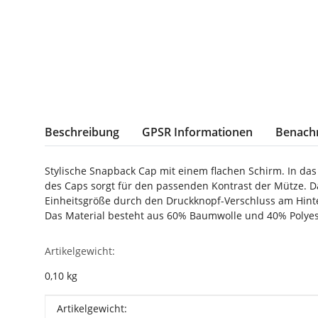
weitere Registerkarten anzeigen
Beschreibung
GPSR Informationen
Benachr
Stylische Snapback Cap mit einem flachen Schirm. In das
des Caps sorgt für den passenden Kontrast der Mütze. D
Einheitsgröße durch den Druckknopf-Verschluss am Hinter
Das Material besteht aus 60% Baumwolle und 40% Polyes
Artikelgewicht:
0,10
kg
Produkteigenschaft
Wert
Artikelgewicht: