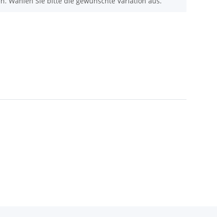
nen. Wählen Sie bitte die gewünschte Variation aus.