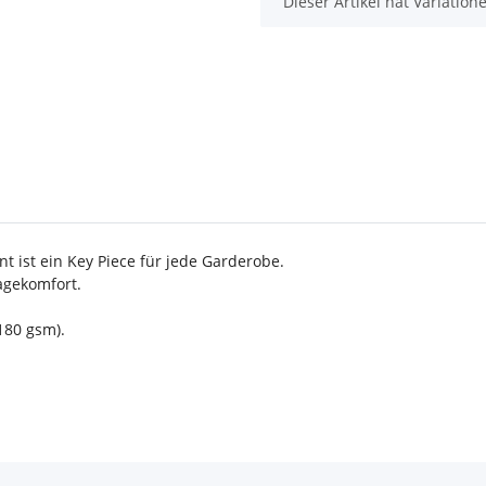
x
Dieser Artikel hat Variatio
t ist ein Key Piece für jede Garderobe.
agekomfort.
180 gsm).