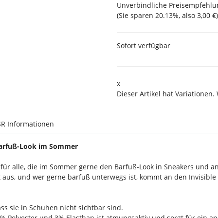
Unverbindliche Preisempfehlun
(Sie sparen
20.13%
, also
3,00 €
)
Sofort verfügbar
x
Dieser Artikel hat Variationen.
R Informationen
n Barfuß-Look im Sommer
hl für alle, die im Sommer gerne den Barfuß-Look in Sneakers und 
aus, und wer gerne barfuß unterwegs ist, kommt an den Invisible 
ss sie in Schuhen nicht sichtbar sind.
% Polyester und 3% Elasthan ist atmungsaktiv und sorgt für ein 