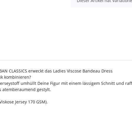
x
Dieser Artikel hat Variatio
RBAN CLASSICS erweckt das Ladies Viscose Bandeau Dress
ik kombinieren?
eystoff umhüllt Deine Figur mit einem lässigem Schnitt und raffin
ls atemberaumend gestylt.
Viskose Jersey 170 GSM).