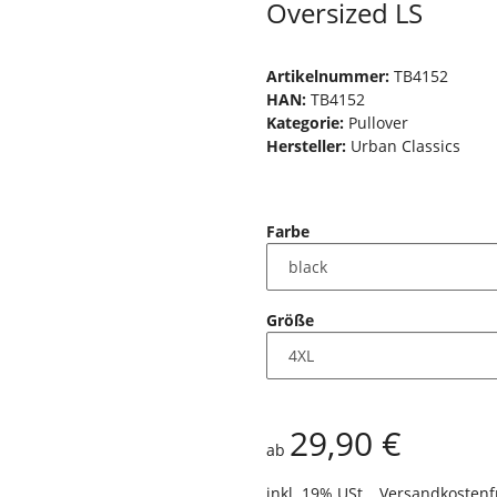
Oversized LS
Artikelnummer:
TB4152
HAN:
TB4152
Kategorie:
Pullover
Hersteller:
Urban Classics
Farbe
Größe
29,90 €
ab
inkl. 19% USt. ,
Versandkostenf